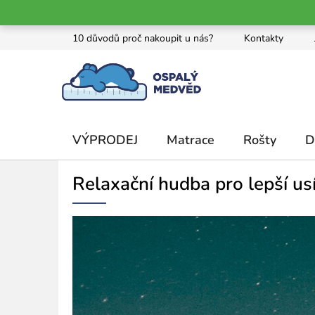
Přejít
10 důvodů proč nakoupit u nás?
Kontakty
na
obsah
VÝPRODEJ
Matrace
Rošty
D
Relaxační hudba pro lepší us