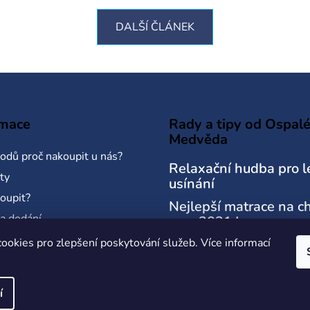
DALŠÍ ČLÁNEK
rmace
Rady a tipy od Ospal
Medvěda
odů proč nakoupit u nás?
Relaxační hudba pro l
ty
usínání
koupit?
Nejlepší matrace na c
 a dodání
roce 2021 |
Ospalymedved.cz
ní podmínky
ookies pro zlepšení poskytování služeb.
Více informací
Oblíbené matrace Rak
a osobních údajů
opět skladem
í