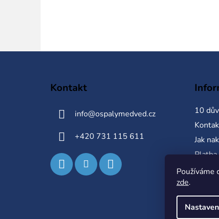
Z
á
Kontakt
Info
p
a
10 dův
info
@
ospalymedved.cz
t
Kontak
í
+420 731 115 611
Jak na
Platba
Obchod
Používáme c
zde
.
Ochran
Nastaven