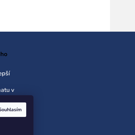
ého
epší
hatu v
Souhlasím
eta