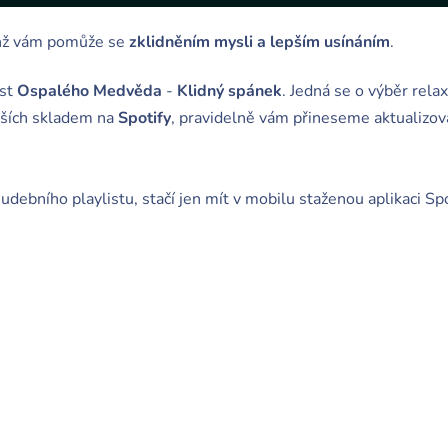
enž vám pomůže se
zklidněním mysli a lepším usínáním
.
ist
Ospalého Medvěda
-
Klidný spánek
. Jedná se o výběr rel
jších skladem na
Spotify
, pravidelně vám přineseme aktualizovan
debního playlistu, stačí jen mít v mobilu staženou aplikaci Sp