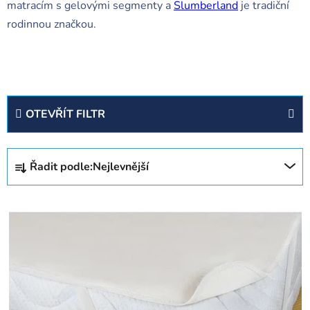
matracím s gelovými segmenty a
Slumberla
nd
je tradiční
rodinnou značkou.
OTEVŘÍT FILTR
Ř
Řadit podle:
Nejlevnější
a
z
V
e
ý
n
p
í
i
p
s
r
p
o