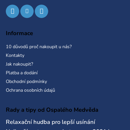
v
k
y
v
ý
Informace
p
i
10 důvodů proč nakoupit u nás?
s
u
Kontakty
Jak nakoupit?
Platba a dodání
Obchodní podmínky
Ochrana osobních údajů
Rady a tipy od Ospalého Medvěda
Relaxační hudba pro lepší usínání