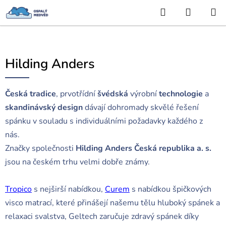
Hledat
NÁKUP
Přejít
KOŠÍK
na
obsah
Hilding Anders
Česká
tradice
, prvotřídní
švédská
výrobní
technologie
a
skandinávský design
dávají dohromady skvělé řešení
spánku v souladu s individuálními požadavky každého z
nás.
Značky společnosti
Hilding Anders Česká republika a. s.
jsou na českém trhu velmi dobře známy.
Tropico
s nejširší nabídkou,
Curem
s nabídkou špičkových
visco matrací, které přinášejí našemu tělu hluboký spánek a
relaxaci svalstva, Geltech zaručuje zdravý spánek díky