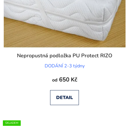
r
d
o
u
d
k
u
t
k
ů
t
ů
Nepropustná podložka PU Protect RIZO
DODÁNÍ 2-3 týdny
650 Kč
od
DETAIL
SKLADEM