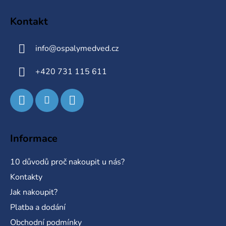
Z
á
á
d
Kontakt
p
a
a
c
info
@
ospalymedved.cz
t
í
p
í
+420 731 115 611
r
v
k
y
v
ý
Informace
p
i
10 důvodů proč nakoupit u nás?
s
u
Kontakty
Jak nakoupit?
Platba a dodání
Obchodní podmínky