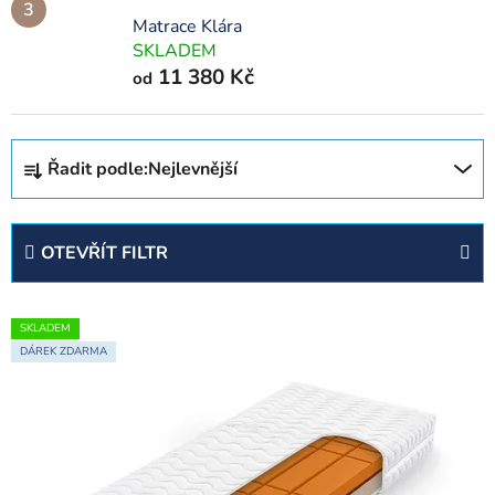
Matrace Klára
SKLADEM
11 380 Kč
od
Ř
Řadit podle:
Nejlevnější
a
z
e
OTEVŘÍT FILTR
n
í
V
p
SKLADEM
ý
r
DÁREK ZDARMA
p
o
i
d
s
u
p
k
r