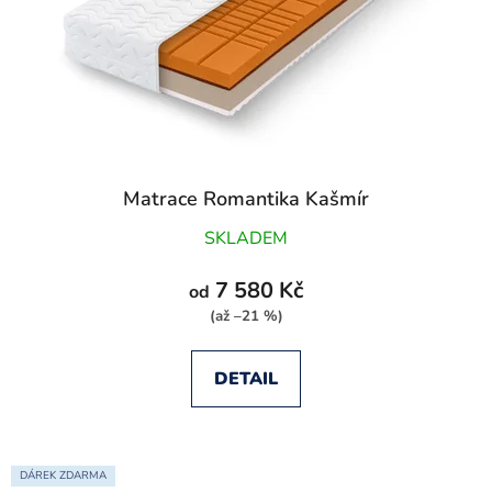
t
o
ů
d
u
k
t
ů
Matrace Romantika Kašmír
SKLADEM
7 580 Kč
od
(až –21 %)
DETAIL
DÁREK ZDARMA