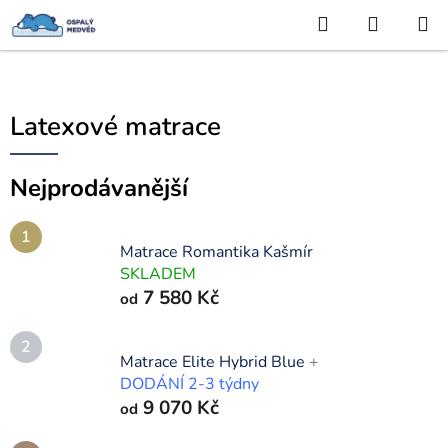
Hledat
NÁKUP
Přejít
KOŠÍK
na
obsah
Latexové matrace
Nejprodávanější
Matrace Romantika Kašmír
SKLADEM
7 580 Kč
od
Matrace Elite Hybrid Blue
+
DODÁNÍ 2-3 týdny
9 070 Kč
od