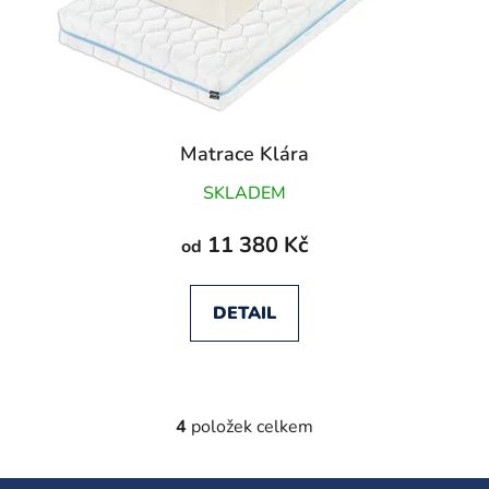
Matrace Klára
SKLADEM
11 380 Kč
od
DETAIL
4
položek celkem
O
v
l