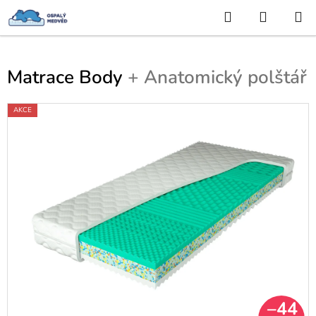
Hledat
NÁKUP
Přejít
KOŠÍK
na
obsah
Matrace Body
+ Anatomický polštář
AKCE
–44