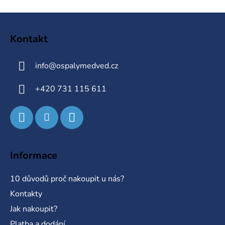
Z
á
Kontakt
p
a
info
@
ospalymedved.cz
t
í
+420 731 115 611
Informace
10 důvodů proč nakoupit u nás?
Kontakty
Jak nakoupit?
Platba a dodání