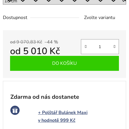
Dostupnost
Zvolte variantu
od 9 070,83 Kč
–44 %
od
5 010 Kč
Měrná cena:
DO KOŠÍKU
Zdarma od nás dostanete
+ Polštář Bulánek Maxi
v hodnotě 999 Kč