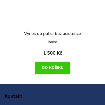
Výnos do patra bez asistence
ihned
1 500 Kč
DO KOŠÍKU
Z
á
Kontakt
p