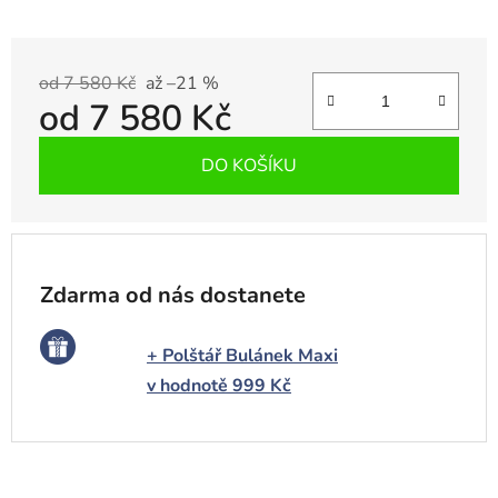
od 7 580 Kč
až –21 %
od
7 580 Kč
Měrná cena:
DO KOŠÍKU
Zdarma od nás dostanete
+ Polštář Bulánek Maxi
v hodnotě 999 Kč