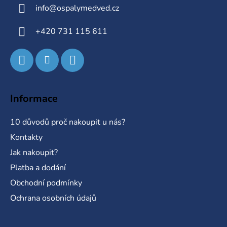
a
info
@
ospalymedved.cz
t
í
+420 731 115 611
Informace
10 důvodů proč nakoupit u nás?
Kontakty
Jak nakoupit?
Platba a dodání
Obchodní podmínky
Ochrana osobních údajů