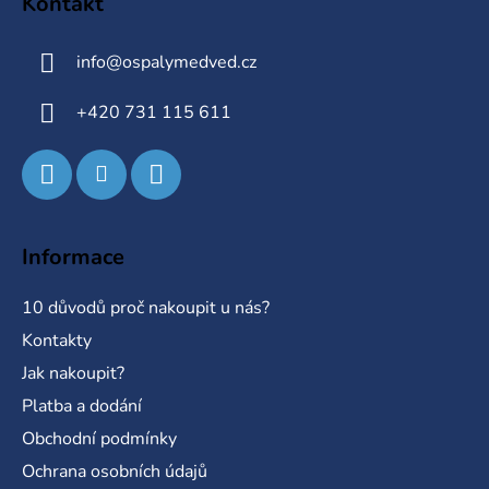
Kontakt
p
a
info
@
ospalymedved.cz
t
í
+420 731 115 611
Informace
10 důvodů proč nakoupit u nás?
Kontakty
Jak nakoupit?
Platba a dodání
Obchodní podmínky
Ochrana osobních údajů