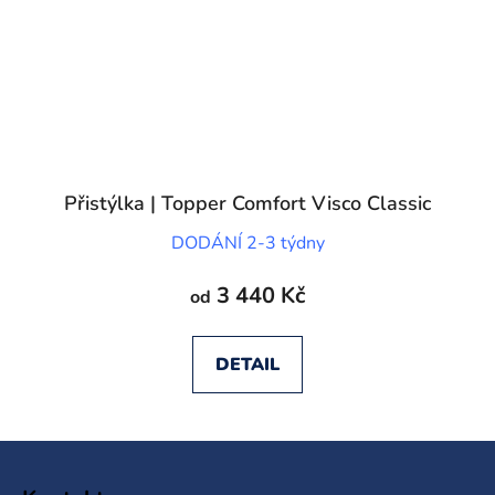
Přistýlka | Topper Comfort Visco Classic
DODÁNÍ 2-3 týdny
3 440 Kč
od
DETAIL
Z
á