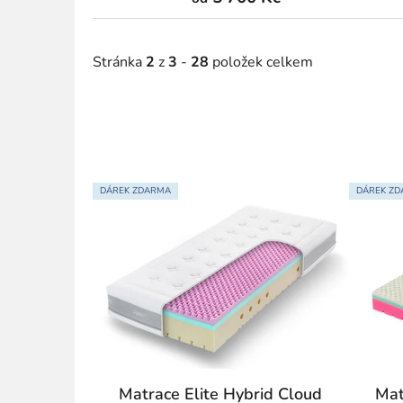
Stránka
2
z
3
-
28
položek celkem
V
DÁREK ZDARMA
DÁREK Z
ý
p
i
s
p
r
o
d
u
Matrace Elite Hybrid Cloud
Mat