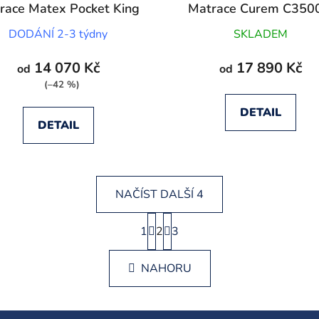
race Matex Pocket King
Matrace Curem C350
Duo
Anatomický polštář
DODÁNÍ 2-3 týdny
SKLADEM
14 070 Kč
17 890 Kč
od
od
(–42 %)
DETAIL
DETAIL
NAČÍST DALŠÍ 4
S
1
2
t
3
O
r
v
á
l
NAHORU
n
á
k
d
o
v
a