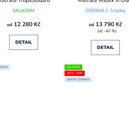
atrace TropicoGuard
Matrace Matex X-Du
Medical Heaven
SKLADEM
DODÁNÍ 2-3 týdny
12 280 Kč
13 790 Kč
od
od
(až –42 %)
DETAIL
DETAIL
DARMA
SKLADEM
AKCE -10%
DÁREK ZDARMA