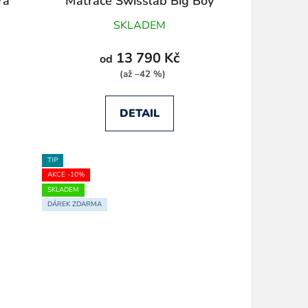
ra
Matrace Swisslab Big Boy
SKLADEM
13 790 Kč
od
(až –42 %)
DETAIL
TIP
AKCE -10%
SKLADEM
DÁREK ZDARMA