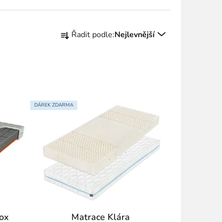
Ř
Řadit podle:
Nejlevnější
a
z
e
n
í
p
DÁREK ZDARMA
r
o
d
u
k
t
ů
Fox
Matrace Klára