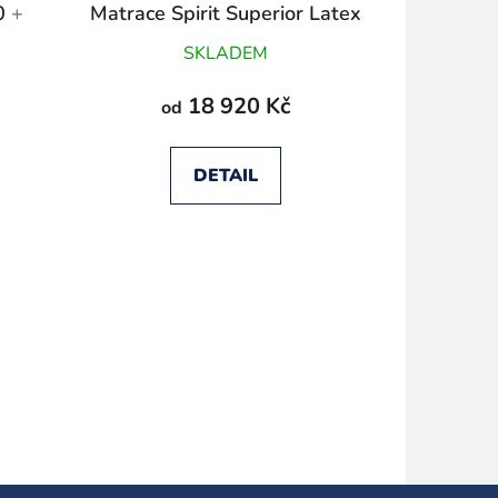
0
+
Matrace Spirit Superior Latex
Gekon
+ Anatomický polštář
SKLADEM
18 920 Kč
od
DETAIL