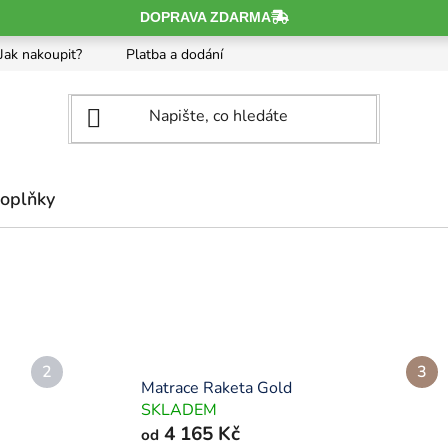
Jak nakoupit?
Platba a dodání
Obchodní podmínky
O
oplňky
Matrace Raketa Gold
SKLADEM
4 165 Kč
od