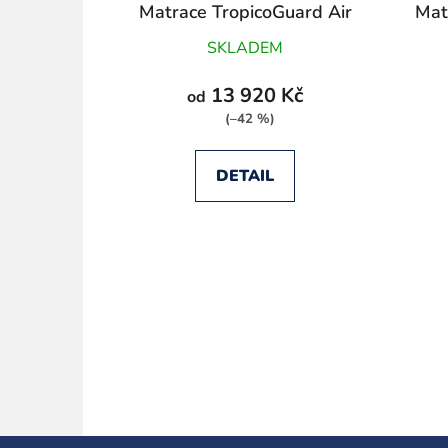
Matrace TropicoGuard Air
Mat
Hybrid
SKLADEM
13 920 Kč
od
(–42 %)
DETAIL