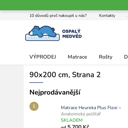
Přejít
10 důvodů proč nakoupit u nás?
Kontakty
na
obsah
VÝPRODEJ
Matrace
Rošty
D
90x200 cm
, Strana 2
Nejprodávanější
Matrace Heureka Plus Flexi
+
Anatomický polštář
SKLADEM
5 700 Kč
od