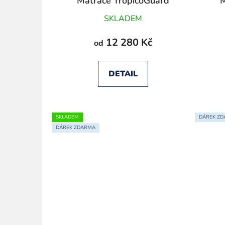
Matrace TropicoGuard
M
Medical
SKLADEM
12 280 Kč
od
DETAIL
SKLADEM
DÁREK Z
DÁREK ZDARMA