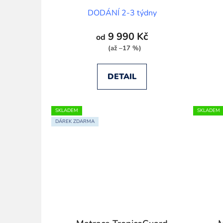
k
DODÁNÍ 2-3 týdny
t
ů
9 990 Kč
od
(až –17 %)
DETAIL
SKLADEM
SKLADEM
DÁREK ZDARMA