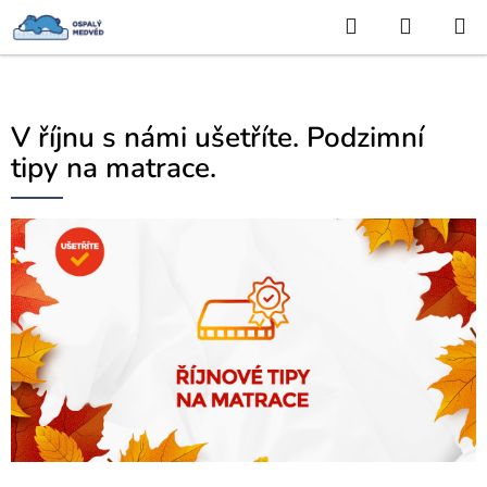
Hledat
NÁKUP
Přejít
KOŠÍK
na
obsah
V říjnu s námi ušetříte. Podzimní
tipy na matrace.