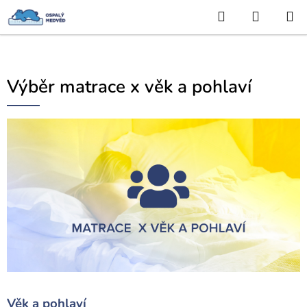
Hledat
NÁKUP
Přejít
KOŠÍK
na
obsah
Výběr matrace x věk a pohlaví
Věk a pohlaví