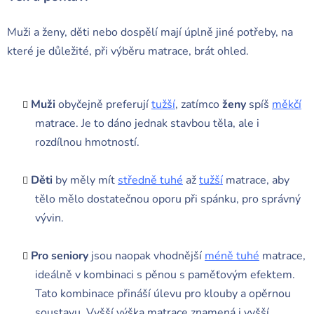
Muži a ženy, děti nebo dospělí mají úplně jiné potřeby, na
které je důležité, při výběru matrace, brát ohled.
Muži
obyčejně preferují
tužší
, zatímco
ženy
spíš
měkčí
matrace. Je to dáno jednak stavbou těla, ale i
rozdílnou hmotností.
Děti
by měly mít
středně tuhé
až
tužší
matrace, aby
tělo mělo dostatečnou oporu při spánku, pro správný
vývin.
Pro seniory
jsou naopak vhodnější
méně tuhé
matrace,
ideálně v kombinaci s pěnou s paměťovým efektem.
Tato kombinace přináší úlevu pro klouby a opěrnou
soustavu. Vyšší výška matrace znamená i vyšší